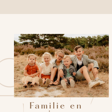
family
Familie en